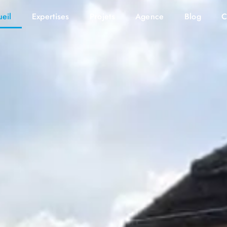
eil
Expertises
Projets
Agence
Blog
C