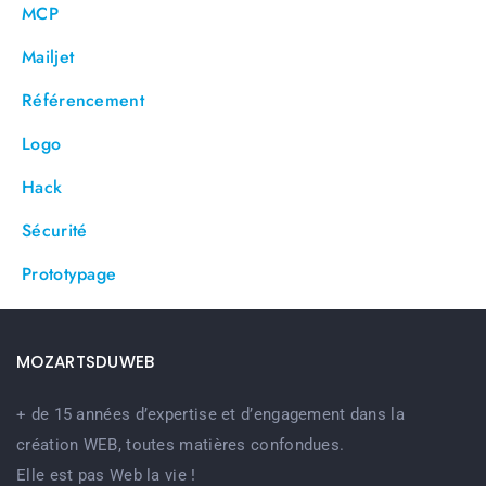
MCP
Mailjet
Référencement
Logo
Hack
Sécurité
Prototypage
MOZARTSDUWEB
+ de 15 années d’expertise et d’engagement dans la
création WEB, toutes matières confondues.
Elle est pas Web la vie !