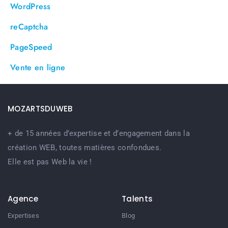
WordPress
reCaptcha
PageSpeed
Vente en ligne
MOZARTSDUWEB
+ de 15 années d’expertise et d’engagement dans la
création WEB, toutes matières confondues.
Elle est pas Web la vie !
Agence
Talents
Expertises
Blog