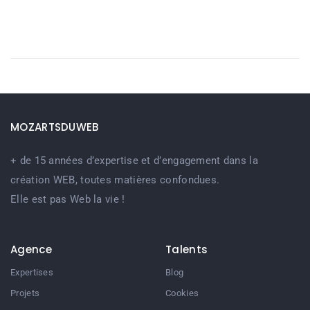
MOZARTSDUWEB
+ de 15 années d’expertise et d’engagement dans la
création WEB, toutes matières confondues.
Elle est pas Web la vie !
Agence
Talents
Expertises
Blog
Projets
Cookies