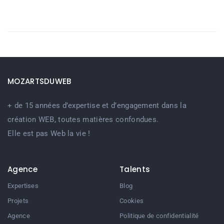
MOZARTSDUWEB
+ de 15 années d’expertise et d’engagement dans la
création WEB, toutes matières confondues.
Elle est pas Web la vie !
Agence
Talents
Expertises
Blog
Projets
Cookies
Agence
Politique de confidentialité