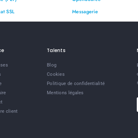
cat SSL
Messagerie
ce
Talents
ises
Blog
s
Cookies
e
Politique de confidentialité
ire
Mentions légales
ct
re client