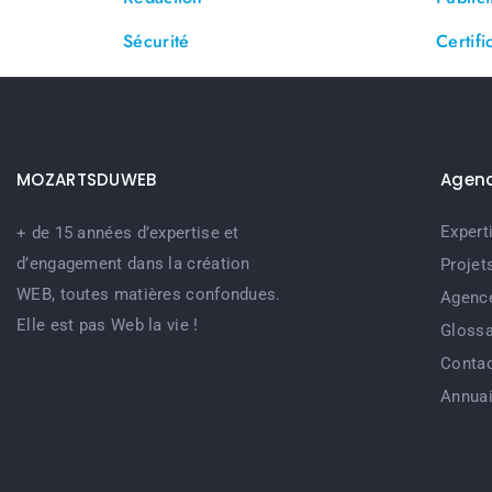
Sécurité
Certifi
MOZARTSDUWEB
Agen
Expert
+ de 15 années d’expertise et
d’engagement dans la création
Projet
WEB, toutes matières confondues.
Agenc
Elle est pas Web la vie !
Glossa
Conta
Annuai