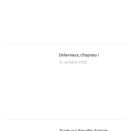
Delaveaux, chapeau !
31 octobre 2025
Zoom sur Equality France